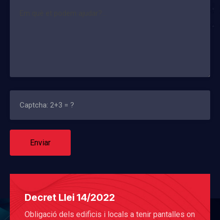
Decret Llei 14/2022
Obligació dels edificis i locals a tenir pantalles on